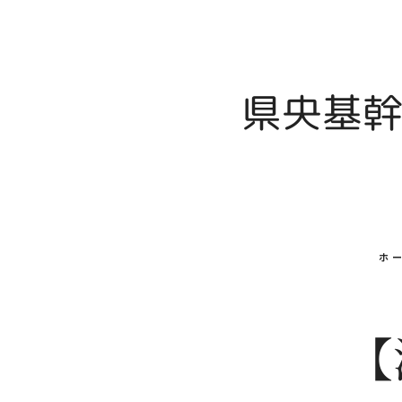
県央基幹
ホ
【