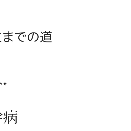
生までの道
わせ
幹病