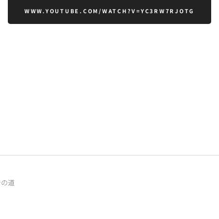
WWW.YOUTUBE.COM/WATCH?V=YC3RW7RJOTG
での道