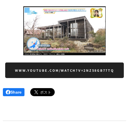
WWW.YOUTUBE.COM/WATCH?V=2NZ58GB77TQ
Share