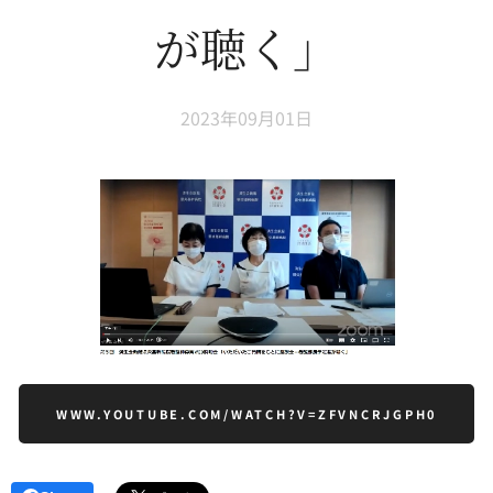
が聴く」
2023年09月01日
WWW.YOUTUBE.COM/WATCH?V=ZFVNCRJGPH0