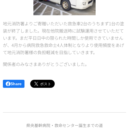
地元消防署よりご寄贈いただいた救急車2台のうちまず1台の塗
装が終了しました。現在他院搬送時に試験運用させていただて
います。まだ平日日中の限られた時間しか使用できていません
が、4月から病院救急救命士4人体制となりより使用頻度をあげ
て地元消防署様の負担軽減を目指していきます。
関係者のみなさまありがとうございました。
Share
県央基幹病院・救命センター誕生までの道