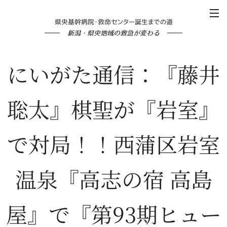
県央基幹病院・救命センター誕生までの道
新潟・県央地域の救急が変わる
にいがた通信：『藤井
聡太』棋聖が『岩室』
で対局！！西蒲区岩室
温泉『高志の宿 高島
屋』で『第93期ヒュー