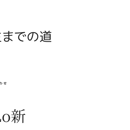
生までの道
わせ
Lo新