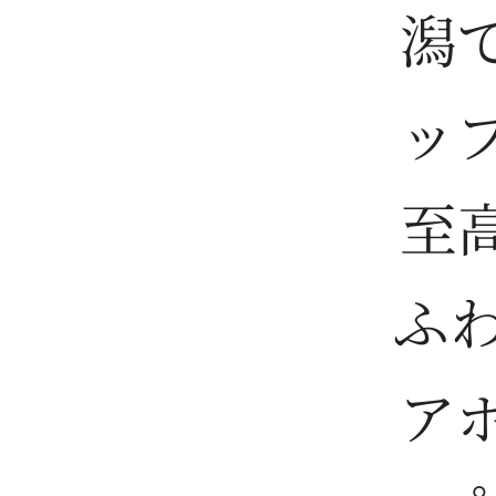
潟
ッ
至
ふ
ア