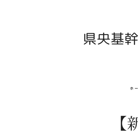
県央基幹
ホ
【新