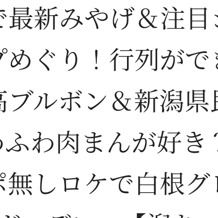
で最新みやげ＆注目
プめぐり！行列がで
高ブルボン＆新潟県
わふわ肉まんが好き？
ポ無しロケで白根グ