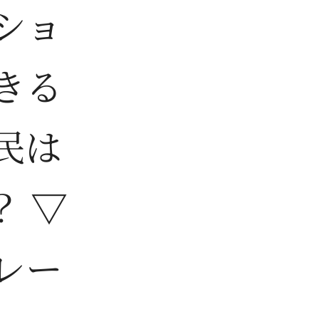
ショ
きる
民は
 ▽
レー