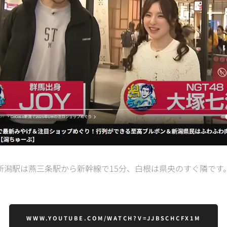
新潟駅は燕三条駅から新幹線で15分、白根は県央のすぐ隣です
WWW.YOUTUBE.COM/WATCH?V=JJBSCHCFX1M