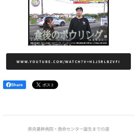
WWW.YOUTUBE.COM/WATCH?V=H1J5RLBZVFI
Share
県央基幹病院・救命センター誕生までの道